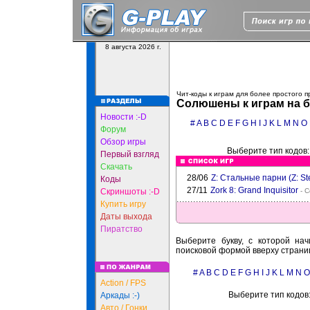
8 августа 2026 г.
Чит-коды к играм для более простого 
Солюшены к играм на б
Новости :-D
#
A
B
C
D
E
F
G
H
I
J
K
L
M
N
O
Форум
Обзор игры
Выберите тип кодов
Первый взгляд
Скачать
28/06
Z: Стальные парни (Z: Ste
Коды
27/11
Zork 8: Grand Inquisitor
Скриншоты :-D
- С
Купить игру
Даты выхода
Пиратство
Выберите букву, с которой нач
поисковой формой вверху страни
#
A
B
C
D
E
F
G
H
I
J
K
L
M
N
O
Action / FPS
Выберите тип кодов
Аркады :-)
Авто / Гонки