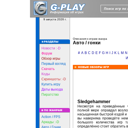
9 августа 2026 г.
Описания к играм жанра
Авто / гонки
Новости :-D
#
A
B
C
D
E
F
G
H
I
J
K
L
M
N
Форум
Обзор игры
Первый взгляд
Скачать
Коды
Скриншоты :-D
Купить игру
Даты выхода
Пиратство
Sledgehammer
Несмотря на приведённые 
полной мере оправдал возло
насыщенная быстрой ездой и у
Action / FPS
вы наверняка проведёте нем
Аркады :-D
большого количества игр 
определённо стоит обратить 
Авто / Гонки