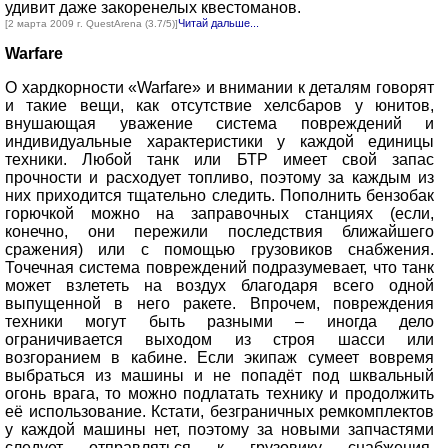
удивит даже закоренелых квестоманов.
Читай дальше...
[2 марта 2009 г. QuestArena (3.7/5)]
Warfare
О хардкорности «Warfare» и внимании к деталям говорят
и такие вещи, как отсутствие хелсбаров у юнитов,
внушающая уважение система повреждений и
индивидуальные характеристики у каждой единицы
техники. Любой танк или БТР имеет свой запас
прочности и расходует топливо, поэтому за каждым из
них приходится тщательно следить. Пополнить бензобак
горючкой можно на заправочных станциях (если,
конечно, они пережили последствия ближайшего
сражения) или с помощью грузовиков снабжения.
Точечная система повреждений подразумевает, что танк
может взлететь на воздух благодаря всего одной
выпущенной в него ракете. Впрочем, повреждения
техники могут быть разными – иногда дело
ограничивается выходом из строя шасси или
возгоранием в кабине. Если экипаж сумеет вовремя
выбраться из машины и не попадёт под шквальный
огонь врага, то можно подлатать технику и продолжить
её использование. Кстати, безграничных ремкомплектов
у каждой машины нет, поэтому за новыми запчастями
следует отправляться к грузовику снабжения.