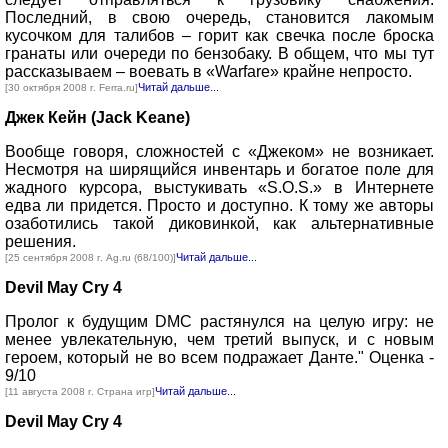
Последний, в свою очередь, становится лакомым
кусочком для талибов – горит как свечка после броска
гранаты или очереди по бензобаку. В общем, что мы тут
рассказываем – воевать в «Warfare» крайне непросто.
Читай дальше...
[30 октября 2008 г. Ferra.ru]
Джек Кейн (Jack Keane)
Вообще говоря, сложностей с «Джеком» не возникает.
Несмотря на ширящийся инвентарь и богатое поле для
жадного курсора, выстукивать «S.O.S.» в Интернете
едва ли придется. Просто и доступно. К тому же авторы
озаботились такой диковинкой, как альтернативные
решения.
Читай дальше...
[25 сентября 2008 г. Ag.ru (68/100)]
Devil May Cry 4
Пролог к будущим DMC растянулся на целую игру: не
менее увлекательную, чем третий выпуск, и с новым
героем, который не во всем подражает Данте." Оценка -
9/10
Читай дальше...
[11 августа 2008 г. Страна игр]
Devil May Cry 4