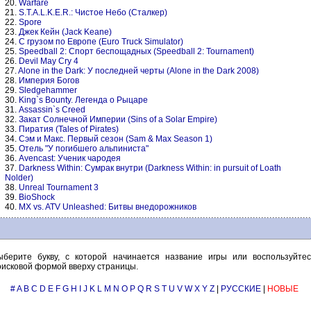
20.
Warfare
21.
S.T.A.L.K.E.R.: Чистое Небо (Сталкер)
22.
Spore
23.
Джек Кейн (Jack Keane)
24.
С грузом по Европе (Euro Truck Simulator)
25.
Speedball 2: Спорт беспощадных (Speedball 2: Tournament)
26.
Devil May Cry 4
27.
Alone in the Dark: У последней черты (Alone in the Dark 2008)
28.
Империя Богов
29.
Sledgehammer
30.
King`s Bounty. Легенда о Рыцаре
31.
Assassin`s Creed
32.
Закат Солнечной Империи (Sins of a Solar Empire)
33.
Пиратия (Tales of Pirates)
34.
Сэм и Макс. Первый сезон (Sam & Max Season 1)
35.
Отель "У погибшего альпиниста"
36.
Avencast: Ученик чародея
37.
Darkness Within: Сумрак внутри (Darkness Within: in pursuit of Loath
Nolder)
38.
Unreal Tournament 3
39.
BioShock
40.
MX vs. ATV Unleashed: Битвы внедорожников
ыберите букву, с которой начинается название игры или воспользуйтес
оисковой формой вверху страницы.
#
A
B
C
D
E
F
G
H
I
J
K
L
M
N
O
P
Q
R
S
T
U
V
W
X
Y
Z
|
РУССКИЕ
|
НОВЫЕ