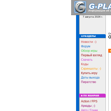
7 августа 2026 г.
Оп
О
Новости :-)
Форум
Обзор игры
Первый взгляд
Скачать
Коды
Скриншоты :-)
Купить игру
Даты выхода
Пиратство
Action / FPS
Аркады ;-)
Авто / Гонки