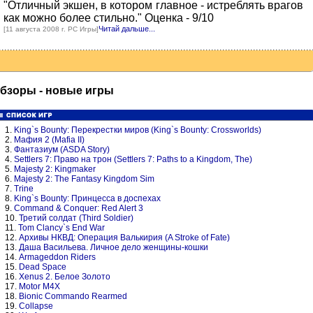
"Отличный экшен, в котором главное - истреблять врагов
как можно более стильно." Оценка - 9/10
Читай дальше...
[11 августа 2008 г. PC Игры]
бзоры - новые игры
1.
King`s Bounty: Перекрестки миров (King`s Bounty: Crossworlds)
2.
Мафия 2 (Mafia II)
3.
Фантазиум (ASDA Story)
4.
Settlers 7: Право на трон (Settlers 7: Paths to a Kingdom, The)
5.
Majesty 2: Kingmaker
6.
Majesty 2: The Fantasy Kingdom Sim
7.
Trine
8.
King`s Bounty: Принцесса в доспехах
9.
Command & Conquer: Red Alert 3
10.
Третий солдат (Third Soldier)
11.
Tom Clancy`s End War
12.
Архивы НКВД: Операция Валькирия (A Stroke of Fate)
13.
Даша Васильева. Личное дело женщины-кошки
14.
Armageddon Riders
15.
Dead Space
16.
Xenus 2. Белое Золото
17.
Motor M4X
18.
Bionic Commando Rearmed
19.
Collapse