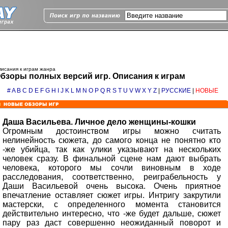
исания к играм жанра
бзоры полных версий игр. Описания к играм
#
A
B
C
D
E
F
G
H
I
J
K
L
M
N
O
P
Q
R
S
T
U
V
W
X
Y
Z
|
РУССКИЕ
|
НОВЫЕ
Даша Васильева. Личное дело женщины-кошки
Огромным достоинством игры можно считать
нелинейность сюжета, до самого конца не понятно кто
-же убийца, так как улики указывают на нескольких
человек сразу. В финальной сцене нам дают выбрать
человека, которого мы сочли виновным в ходе
расследования, соответственно, реиграбельность у
Даши Васильевой очень высока. Очень приятное
впечатление оставляет сюжет игры. Интригу закрутили
мастерски, с определенного момента становится
действительно интересно, что -же будет дальше, сюжет
пару раз даст совершенно неожиданный поворот и