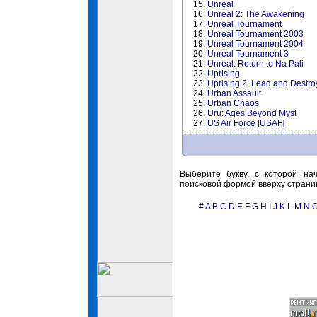
15.
Unreal
16.
Unreal 2: The Awakening
17.
Unreal Tournament
18.
Unreal Tournament 2003
19.
Unreal Tournament 2004
20.
Unreal Tournament 3
21.
Unreal: Return to Na Pali
22.
Uprising
23.
Uprising 2: Lead and Destro
24.
Urban Assault
25.
Urban Chaos
26.
Uru: Ages Beyond Myst
27.
US Air Force [USAF]
Выберите букву, с которой на
поисковой формой вверху страни
#
A
B
C
D
E
F
G
H
I
J
K
L
M
N