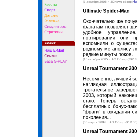
Чи
[3 декабря 2005 г. 3DNews обзор]
Квесты
Спорт
Ultimate Spider-Man
Детские
Окончательно же почув
Ролевые
фанатам позволяет дру
Симуляторы
удобное управлени
Стратегии
портировании они п
вспомнили о существ
родному мегаполису ле
Наш E-Mail
редкие минуты покоя.
Ссылки
[16 октября 2005 г. AG Обзор (79/10
База G-PLAY
Unreal Tournament 20
Несомненно, лучший sci
наглядная иллюстрац
трогательное заверше
2003, который наконе
стаю. Теперь остало
бесплатных бонус-пак
"фраги" в ожидании си
поколения...
[30 марта 2004 г. AG Обзор (91/100
Unreal Tournament 20