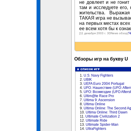
не довлеет и не гонит
там и исследуете его,
жительства. Выражая
ТАКАЯ игра не вызывае
на первых местах всех
ее всем хотя бы к озна
Ч
[11 декабря 2003 г. 3DNews обзор]
Обзоры игр на букву U
1.
U.S. Navy Fighters
2.
UBIK
3.
UEFA Euro 2004 Portugal
4.
UFO. Нашествие (UFO: After
5.
UFO: Возмездие (UFO Afters
6.
Ultim@te Race Pro
7.
Ultima 9: Ascension
8.
Ultima Online
9.
Ultima Online: The Second A
10.
Ultima Online: Third Dawn
11.
Ultimate Civilization 2
12.
Ultimate Ride
13.
Ultimate Spider-Man
14.
UltraFighters