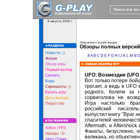
9 августа 2026 г.
Описания к играм жанра
Обзоры полных версий 
Новости ;-)
#
A
B
C
D
E
F
G
H
I
J
K
L
M
N
Форум
Обзор игры
Первый взгляд
UFO: Возмездие (UFO 
Скачать
Вот только потеря бойц
Коды
трогает, а ведь в UFO
Скриншоты ;-)
родного, болели за 
Купить игру
сорвиголова не возв
Даты выхода
Игра настолько бра
Пиратство
российский писател
выпустил книгу "Враг 
спасителей человечеств
Aftermath, и Aftershock
Action / FPS
Фанаты, безусловно, о
Аркады :-D
великана, но объектив
Авто / Гонки