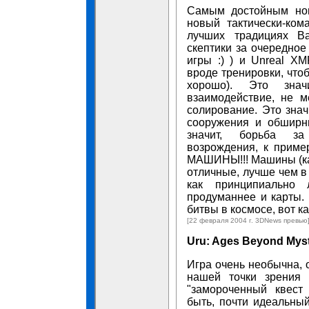
Самым достойным нов
новый тактически-ко
лучших традициях Bat
скептики за очередное
игры :) ) и Unreal XM
вроде тренировки, чт
хорошо). Это зна
взаимодействие, не 
солирование. Это знач
сооружения и обширн
значит, борьба за
возрождения, к пример
МАШИНЫ!!! Машины (как
отличные, лучше чем в
как принципиально
продуманнее и карты. 
битвы в космосе, вот как
[22 февраля 2004 г. 3DNews превью
Uru: Ages Beyond Mys
Игра очень необычна, 
нашей точки зрения 
"замороченный квест
быть, почти идеальный