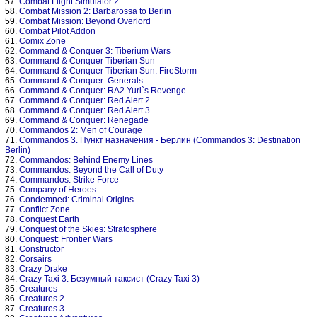
57.
Combat Flight Simulator 2
58.
Combat Mission 2: Barbarossa to Berlin
59.
Combat Mission: Beyond Overlord
60.
Combat Pilot Addon
61.
Comix Zone
62.
Command & Conquer 3: Tiberium Wars
63.
Command & Conquer Tiberian Sun
64.
Command & Conquer Tiberian Sun: FireStorm
65.
Command & Conquer: Generals
66.
Command & Conquer: RA2 Yuri`s Revenge
67.
Command & Conquer: Red Alert 2
68.
Command & Conquer: Red Alert 3
69.
Command & Conquer: Renegade
70.
Commandos 2: Men of Courage
71.
Commandos 3. Пункт назначения - Берлин (Commandos 3: Destination
Berlin)
72.
Commandos: Behind Enemy Lines
73.
Commandos: Beyond the Call of Duty
74.
Commandos: Strike Force
75.
Company of Heroes
76.
Condemned: Criminal Origins
77.
Conflict Zone
78.
Conquest Earth
79.
Conquest of the Skies: Stratosphere
80.
Conquest: Frontier Wars
81.
Constructor
82.
Corsairs
83.
Crazy Drake
84.
Crazy Taxi 3: Безумный таксист (Crazy Taxi 3)
85.
Creatures
86.
Creatures 2
87.
Creatures 3