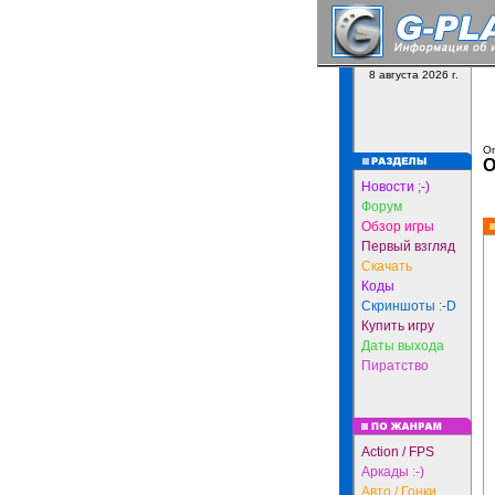
8 августа 2026 г.
Оп
О
Новости ;-)
Форум
Обзор игры
Первый взгляд
Скачать
Коды
Скриншоты :-D
Купить игру
Даты выхода
Пиратство
Action / FPS
Аркады :-)
Авто / Гонки