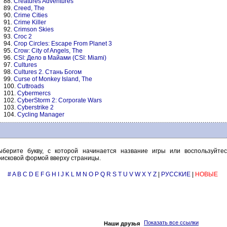
88.
Creatures Adventures
89.
Creed, The
90.
Crime Cities
91.
Crime Killer
92.
Crimson Skies
93.
Croc 2
94.
Crop Circles: Escape From Planet 3
95.
Crow: City of Angels, The
96.
CSI: Дело в Майами (CSI: Miami)
97.
Cultures
98.
Cultures 2. Стань Богом
99.
Curse of Monkey Island, The
100.
Cuttroads
101.
Cybermercs
102.
CyberStorm 2: Corporate Wars
103.
Cyberstrike 2
104.
Cycling Manager
ыберите букву, с которой начинается название игры или воспользуйтес
оисковой формой вверху страницы.
#
A
B
C
D
E
F
G
H
I
J
K
L
M
N
O
P
Q
R
S
T
U
V
W
X
Y
Z
|
РУССКИЕ
|
НОВЫЕ
Показать все ссылки
Наши друзья