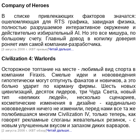
Company of Heroes
В списке привлекающих факторов значатся:
ошеломляющая для RTS графика, завидная физика,
полностью разрушаемое интерактивное окружение и
действительно избирательный AI. Но это все мишура, по
большому счету. Главный довод в копилку доверия
роняет имя самой компании-разработчика.
Читай дальше...
[3 августа 2006 г. iXBT превью]
Civilization 4: Warlords
Осторожное топтание на месте - любимый вид спорта в
компании Firaxis. Смелые идеи и нововведения
гипотетически могут отпугнуть фанатов и новичков, а это
больно ударит по карману фирмы. Шесть новых
цивилизаций, десяток лидеров, три Чуда Света, новый
тип «великих людей», несколько сценариев,
косметические изменения в дизайне - кардинально
нововведения ничего не изменили, перед нами все та же
полюбившаяся многим Civilization IV, только теперь, как
говорят рекламные слоганы жевательных резинок, - с
новым улучшенным вкусом и запахом диких варваров.
Читай дальше...
[2 августа 2006 г. iXBT обзор]