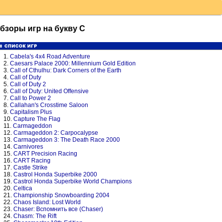
бзоры игр на букву C
1.
Cabela's 4x4 Road Adventure
2.
Caesars Palace 2000: Millennium Gold Edition
3.
Call of Cthulhu: Dark Corners of the Earth
4.
Call of Duty
5.
Call of Duty 2
6.
Call of Duty: United Offensive
7.
Call to Power 2
8.
Callahan's Crosstime Saloon
9.
Capitalism Plus
10.
Capture The Flag
11.
Carmageddon
12.
Carmageddon 2: Carpocalypse
13.
Carmageddon 3: The Death Race 2000
14.
Carnivores
15.
CART Precision Racing
16.
CART Racing
17.
Castle Strike
18.
Castrol Honda Superbike 2000
19.
Castrol Honda Superbike World Champions
20.
Celtica
21.
Championship Snowboarding 2004
22.
Chaos Island: Lost World
23.
Chaser: Вспомнить все (Chaser)
24.
Chasm: The Rift