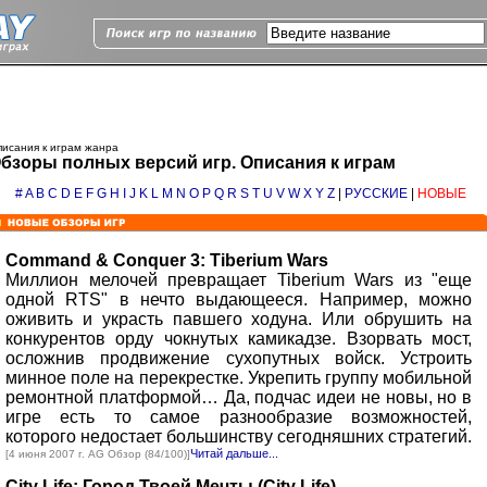
исания к играм жанра
бзоры полных версий игр. Описания к играм
#
A
B
C
D
E
F
G
H
I
J
K
L
M
N
O
P
Q
R
S
T
U
V
W
X
Y
Z
|
РУССКИЕ
|
НОВЫЕ
Command & Conquer 3: Tiberium Wars
Миллион мелочей превращает Tiberium Wars из "еще
одной RTS" в нечто выдающееся. Например, можно
оживить и украсть павшего ходуна. Или обрушить на
конкурентов орду чокнутых камикадзе. Взорвать мост,
осложнив продвижение сухопутных войск. Устроить
минное поле на перекрестке. Укрепить группу мобильной
ремонтной платформой… Да, подчас идеи не новы, но в
игре есть то самое разнообразие возможностей,
которого недостает большинству сегодняшних стратегий.
Читай дальше...
[4 июня 2007 г. AG Обзор (84/100)]
City Life: Город Твоей Мечты (City Life)