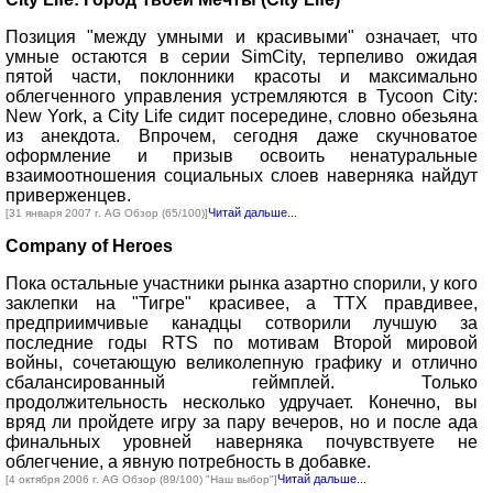
Позиция "между умными и красивыми" означает, что
умные остаются в серии SimCity, терпеливо ожидая
пятой части, поклонники красоты и максимально
облегченного управления устремляются в Tycoon City:
New York, а City Life сидит посередине, словно обезьяна
из анекдота. Впрочем, сегодня даже скучноватое
оформление и призыв освоить ненатуральные
взаимоотношения социальных слоев наверняка найдут
приверженцев.
Читай дальше...
[31 января 2007 г. AG Обзор (65/100)]
Company of Heroes
Пока остальные участники рынка азартно спорили, у кого
заклепки на "Тигре" красивее, а ТТХ правдивее,
предприимчивые канадцы сотворили лучшую за
последние годы RTS по мотивам Второй мировой
войны, сочетающую великолепную графику и отлично
сбалансированный геймплей. Только
продолжительность несколько удручает. Конечно, вы
вряд ли пройдете игру за пару вечеров, но и после ада
финальных уровней наверняка почувствуете не
облегчение, а явную потребность в добавке.
Читай дальше...
[4 октября 2006 г. AG Обзор (89/100) "Наш выбор"]