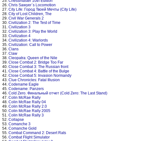
25.
Chessmaster 10th Edition
26.
Chris Sawyer`s Locomotion
27.
City Life: Город Твоей Мечты (City Life)
28.
City of Lost Children, The
29.
Civil War Generals 2
30.
Civilization 2: The Test of Time
31.
Civilization 3
32.
Civilization 3: Play the World
33.
Civilization 4
34.
Civilization 4: Warlords
35.
Civilization: Call to Power
36.
Clans
37.
Claw
38.
Cleopatra: Queen of the Nile
39.
Close Combat 2: Bridge Too Far
40.
Close Combat 3: The Russian front
41.
Close Combat 4: Battle of the Bulge
42.
Close Combat 5: Invasion Normandy
43.
Clue Chronicles: Fatal Illusion
44.
Codename Eagle
45.
Codename: Panzers
46.
Cold Zero. Финальный отчет (Cold Zero: The Last Stand)
47.
Colin McRae Rally
48.
Colin McRae Rally 04
49.
Colin McRae Rally 2.0
50.
Colin McRae Rally 2005
51.
Colin McRae Rally 3
52.
Collapse
53.
Comanche 3
54.
Comanche Gold
55.
Combat Command 2: Desert Rats
56.
Combat Flight Simulator