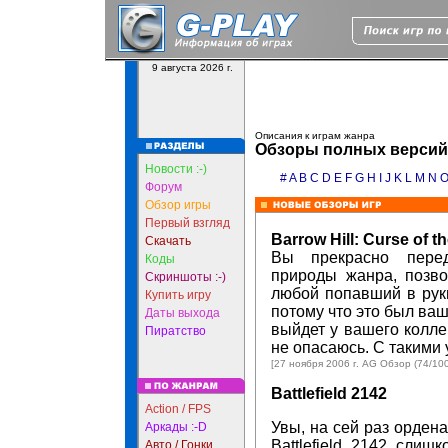
9 августа 2026 г.
Описания к играм жанра
Обзоры полных версий 
Новости :-)
#
A
B
C
D
E
F
G
H
I
J
K
L
M
N
Форум
Обзор игры
Первый взгляд
Barrow Hill: Curse of th
Скачать
Вы прекрасно перед
Коды
природы жанра, позво
Скриншоты :-)
любой попавший в руки
Купить игру
потому что это был ваш
Даты выхода
выйдет у вашего колле
Пиратство
не опасаюсь. С такими 
[27 ноября 2006 г. AG Обзор (74/100
Battlefield 2142
Action / FPS
Увы, на сей раз ордена
Аркады :-D
Battlefield 2142 слиш
Авто / Гонки