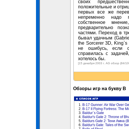
своих предшестве
положительные и отриц
первых все же перев
непременно надо 
собственное мнение
предварительно поз
частями. Переход в тр
бывал удачным (Gabrie
the Sorcerer 3D, King`s
не ошибусь, если ск
справилась с задачей,
хотелось бы.
[15 декабря 2003 г. AG обзор (84/1
Обзоры игр на букву B
1.
B-17 Gunner: Air War Over G
2.
B-17 II Flying Fortress: The M
3.
Baldur`s Gate
4.
Baldur's Gate 2: Throne of Bh
5.
Baldurs Gate 2: Тени Амна (B
6.
Baldur's Gate: Tales of the S