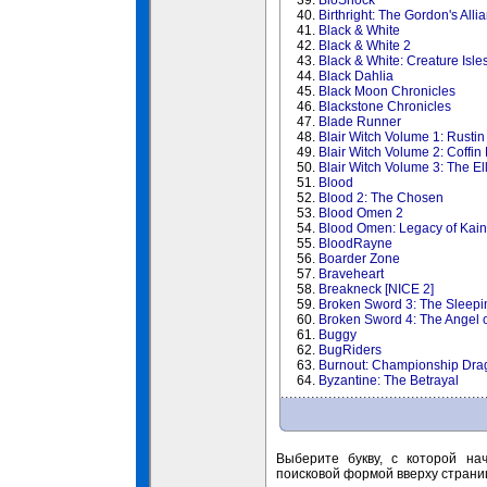
39.
BioShock
40.
Birthright: The Gordon's Alli
41.
Black & White
42.
Black & White 2
43.
Black & White: Creature Isle
44.
Black Dahlia
45.
Black Moon Chronicles
46.
Blackstone Chronicles
47.
Blade Runner
48.
Blair Witch Volume 1: Rustin
49.
Blair Witch Volume 2: Coffin
50.
Blair Witch Volume 3: The E
51.
Blood
52.
Blood 2: The Chosen
53.
Blood Omen 2
54.
Blood Omen: Legacy of Kain
55.
BloodRayne
56.
Boarder Zone
57.
Braveheart
58.
Breakneck [NICE 2]
59.
Broken Sword 3: The Sleep
60.
Broken Sword 4: The Angel 
61.
Buggy
62.
BugRiders
63.
Burnout: Championship Dra
64.
Byzantine: The Betrayal
Выберите букву, с которой на
поисковой формой вверху страни