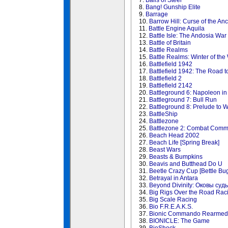
7.
Balls of Steel
8.
Bang! Gunship Elite
9.
Barrage
10.
Barrow Hill: Curse of the Anc
11.
Battle Engine Aquila
12.
Battle Isle: The Andosia War
13.
Battle of Britain
14.
Battle Realms
15.
Battle Realms: Winter of the
16.
Battlefield 1942
17.
Battlefield 1942: The Road 
18.
Battlefield 2
19.
Battlefield 2142
20.
Battleground 6: Napoleon in
21.
Battleground 7: Bull Run
22.
Battleground 8: Prelude to W
23.
BattleShip
24.
Battlezone
25.
Battlezone 2: Combat Com
26.
Beach Head 2002
27.
Beach Life [Spring Break]
28.
Beast Wars
29.
Beasts & Bumpkins
30.
Beavis and Butthead Do U
31.
Beetle Crazy Cup [Bettle Bu
32.
Betrayal in Antara
33.
Beyond Divinity: Оковы суд
34.
Big Rigs Over the Road Rac
35.
Big Scale Racing
36.
Bio F.R.E.A.K.S.
37.
Bionic Commando Rearmed
38.
BIONICLE: The Game