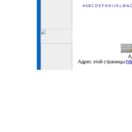
#
A
B
C
D
E
F
G
H
I
J
K
L
M
N
А
Адрес этой страницы:
ht