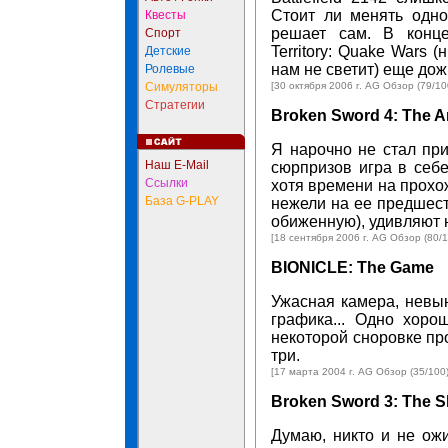
Стоит ли менять одно
Квесты
решает сам. В конц
Спорт
Territory: Quake Wars
Детские
нам не светит) еще дож
Ролевые
Симуляторы
[30 октября 2006 г. AG Обзор (79/10
Стратегии
Broken Sword 4: The A
Я нарочно не стал при
Наш E-Mail
сюрпризов игра в себе
Ссылки
хотя времени на прохо
База G-PLAY
нежели на ее предшест
обиженную), удивляют 
[18 сентября 2006 г. AG Обзор (80/1
BIONICLE: The Game
Ужасная камера, невы
графика... Одно хоро
некоторой сноровке пр
три.
[17 марта 2004 г. AG Обзор (35/100)
Broken Sword 3: The S
Думаю, никто и не ожи