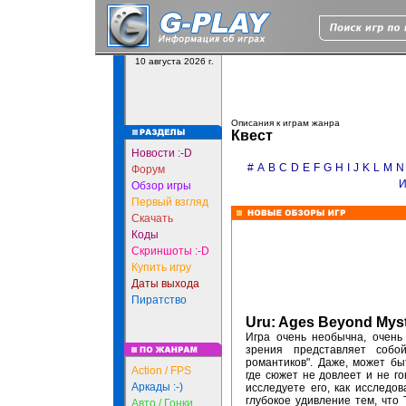
10 августа 2026 г.
Описания к играм жанра
Квест
Новости :-D
#
A
B
C
D
E
F
G
H
I
J
K
L
M
N
Форум
Обзор игры
Первый взгляд
Скачать
Коды
Скриншоты :-D
Купить игру
Даты выхода
Пиратство
Uru: Ages Beyond Mys
Игра очень необычна, очень
зрения представляет собо
романтиков". Даже, может бы
Action / FPS
где сюжет не довлеет и не го
Аркады :-)
исследуете его, как исследо
глубокое удивление тем, что
Авто / Гонки