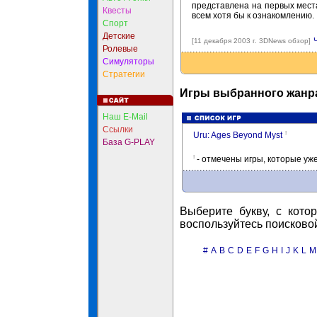
представлена на первых места
Квесты
всем хотя бы к ознакомлению.
Спорт
Детские
[11 декабря 2003 г. 3DNews обзор]
Ролевые
Симуляторы
Стратегии
Игры выбранного жанра
Наш E-Mail
Ссылки
!
Uru: Ages Beyond Myst
База G-PLAY
!
- отмечены игры, которые уж
Выберите букву, с кото
воспользуйтесь поисково
#
A
B
C
D
E
F
G
H
I
J
K
L
M