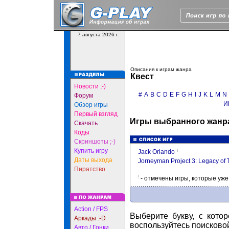
7 августа 2026 г.
Описания к играм жанра
Квест
Новости ;-)
#
A
B
C
D
E
F
G
H
I
J
K
L
M
N
Форум
И
Обзор игры
Первый взгляд
Игры выбранного жанра
Скачать
Коды
Скриншоты ;-)
Купить игру
!
Jack Orlando
Даты выхода
Jorneyman Project 3: Legacy of 
Пиратство
!
- отмечены игры, которые уж
Action / FPS
Выберите букву, с кото
Аркады :-D
воспользуйтесь поисково
Авто / Гонки