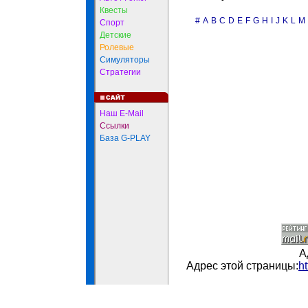
Квесты
#
A
B
C
D
E
F
G
H
I
J
K
L
M
Спорт
Детские
Ролевые
Симуляторы
Стратегии
Наш E-Mail
Ссылки
База G-PLAY
А
Адрес этой страницы:
h