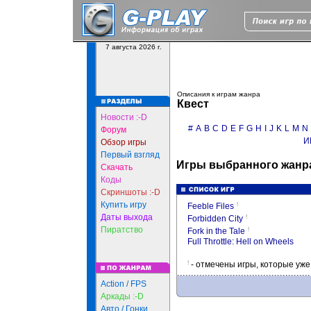
7 августа 2026 г.
Описания к играм жанра
Квест
Новости :-D
#
A
B
C
D
E
F
G
H
I
J
K
L
M
N
Форум
И
Обзор игры
Первый взгляд
Игры выбранного жанра
Скачать
Коды
Скриншоты :-D
Купить игру
!
Feeble Files
Даты выхода
!
Forbidden City
Пиратство
!
Fork in the Tale
Full Throttle: Hell on Wheels
!
- отмечены игры, которые уж
Action / FPS
Аркады :-D
Авто / Гонки