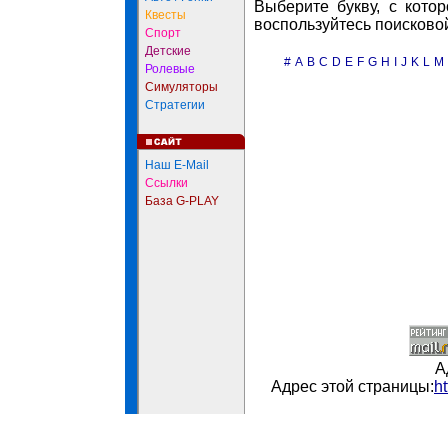
Выберите букву, с кото
Квесты
воспользуйтесь поисково
Спорт
Детские
#
A
B
C
D
E
F
G
H
I
J
K
L
M
Ролевые
Симуляторы
Стратегии
Наш E-Mail
Ссылки
База G-PLAY
А
Адрес этой страницы:
h