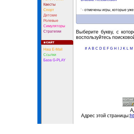
Квесты
!
Спорт
- отмечены игры, которые уж
Детские
Ролевые
Симуляторы
Стратегии
Выберите букву, с кото
воспользуйтесь поисково
#
A
B
C
D
E
F
G
H
I
J
K
L
M
Наш E-Mail
Ссылки
База G-PLAY
А
Адрес этой страницы:
h