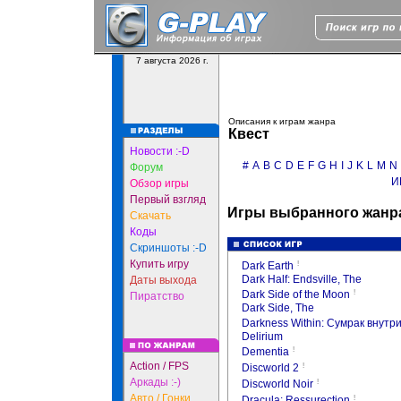
7 августа 2026 г.
Описания к играм жанра
Квест
Новости :-D
#
A
B
C
D
E
F
G
H
I
J
K
L
M
N
Форум
И
Обзор игры
Первый взгляд
Игры выбранного жанра
Скачать
Коды
Скриншоты :-D
Купить игру
!
Dark Earth
Dark Half: Endsville, The
Даты выхода
!
Dark Side of the Moon
Пиратство
Dark Side, The
Darkness Within: Сумрак внутри (
Delirium
!
Dementia
Action / FPS
!
Discworld 2
Аркады :-)
!
Discworld Noir
Авто / Гонки
!
Dracula: Ressurection