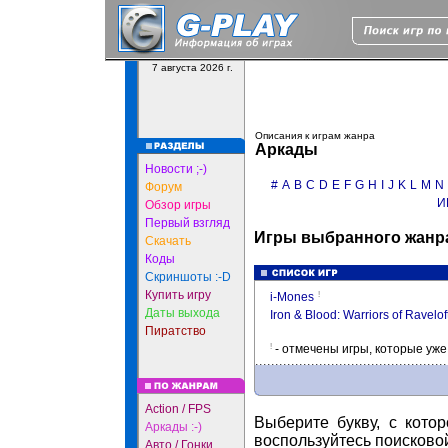
7 августа 2026 г.
Описания к играм жанра
Аркады
Новости ;-)
#
A
B
C
D
E
F
G
H
I
J
K
L
M
N
Форум
И
Обзор игры
Первый взгляд
Игры выбранного жанра 
Скачать
Коды
Скриншоты :-D
Купить игру
!
i-Mones
Даты выхода
Iron & Blood: Warriors of Ravelof
Пиратство
!
- отмечены игры, которые уж
Action / FPS
Выберите букву, с кото
Аркады :-)
воспользуйтесь поисково
Авто / Гонки