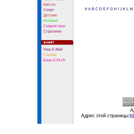
Квесты
#
A
B
C
D
E
F
G
H
I
J
K
L
M
Спорт
Детские
Ролевые
Симуляторы
Стратегии
Наш E-Mail
Ссылки
База G-PLAY
А
Адрес этой страницы:
h