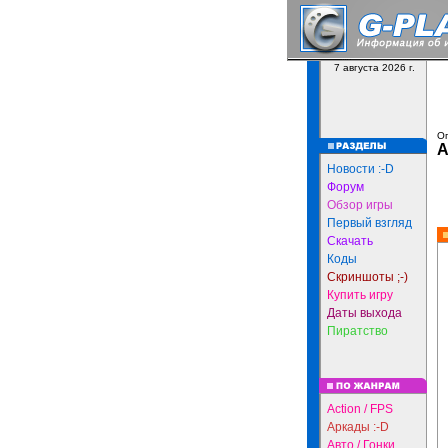
7 августа 2026 г.
Оп
A
Новости :-D
Форум
Обзор игры
Первый взгляд
Скачать
Коды
Скриншоты ;-)
Купить игру
Даты выхода
Пиратство
Action / FPS
Аркады :-D
Авто / Гонки