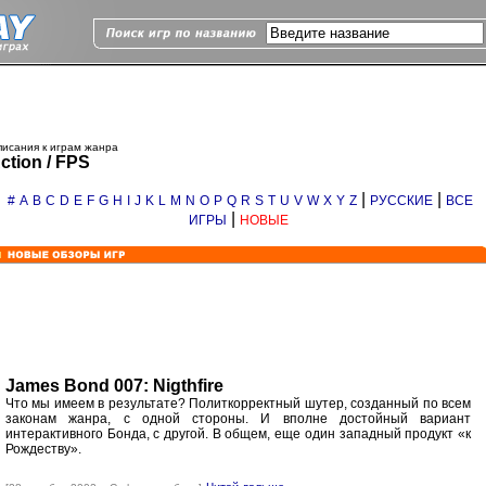
исания к играм жанра
ction / FPS
|
|
#
A
B
C
D
E
F
G
H
I
J
K
L
M
N
O
P
Q
R
S
T
U
V
W
X
Y
Z
РУССКИЕ
ВСЕ
|
ИГРЫ
НОВЫЕ
James Bond 007: Nigthfire
Что мы имеем в результате? Политкорректный шутер, созданный по всем
законам жанра, с одной стороны. И вполне достойный вариант
интерактивного Бонда, с другой. В общем, еще один западный продукт «к
Рождеству».