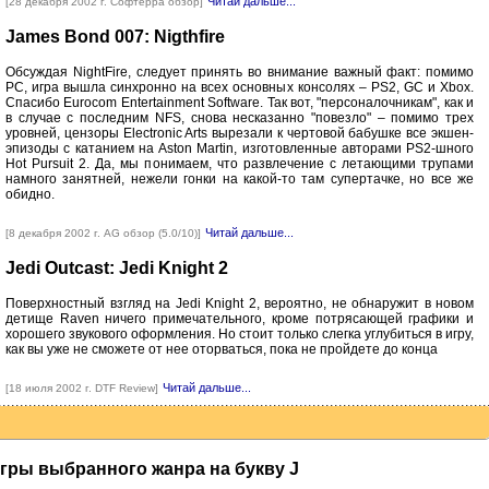
Читай дальше...
[28 декабря 2002 г. Софтерра обзор]
James Bond 007: Nigthfire
Обсуждая NightFire, следует принять во внимание важный факт: помимо
РС, игра вышла синхронно на всех основных консолях – PS2, GC и Xbox.
Спасибо Eurocom Entertainment Software. Так вот, "персоналочникам", как и
в случае с последним NFS, снова несказанно "повезло" – помимо трех
уровней, цензоры Electronic Arts вырезали к чертовой бабушке все экшен-
эпизоды с катанием на Aston Martin, изготовленные авторами PS2-шного
Hot Pursuit 2. Да, мы понимаем, что развлечение с летающими трупами
намного занятней, нежели гонки на какой-то там супертачке, но все же
обидно.
Читай дальше...
[8 декабря 2002 г. AG обзор (5.0/10)]
Jedi Outcast: Jedi Knight 2
Поверхностный взгляд на Jedi Knight 2, вероятно, не обнаружит в новом
детище Raven ничего примечательного, кроме потрясающей графики и
хорошего звукового оформления. Но стоит только слегка углубиться в игру,
как вы уже не сможете от нее оторваться, пока не пройдете до конца
Читай дальше...
[18 июля 2002 г. DTF Review]
гры выбранного жанра на букву J