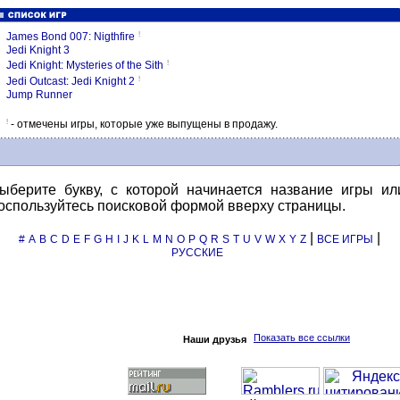
!
James Bond 007: Nigthfire
Jedi Knight 3
!
Jedi Knight: Mysteries of the Sith
!
Jedi Outcast: Jedi Knight 2
Jump Runner
!
- отмечены игры, которые уже выпущены в продажу.
ыберите букву, с которой начинается название игры ил
оспользуйтесь поисковой формой вверху страницы.
|
|
#
A
B
C
D
E
F
G
H
I
J
K
L
M
N
O
P
Q
R
S
T
U
V
W
X
Y
Z
ВСЕ ИГРЫ
РУССКИЕ
Показать все ссылки
Наши друзья