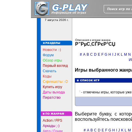
7 августа 2026 г.
Описания к играм жанра
Р”РµС‚СЃРєР°СЏ
Новости :-)
#
A
B
C
D
E
F
G
H
I
J
K
L
M
N
Форум
И
Обзор игры
Первый взгляд
Игры выбранного жанра
Скачать
Коды
Скриншоты :-D
Купить игру
!
Даты выхода
- отмечены игры, которые уж
Пиратство
Выберите букву, с кото
воспользуйтесь поисково
Action / FPS
Аркады ;-)
#
A
B
C
D
E
F
G
H
I
J
K
L
M
Авто / Гонки