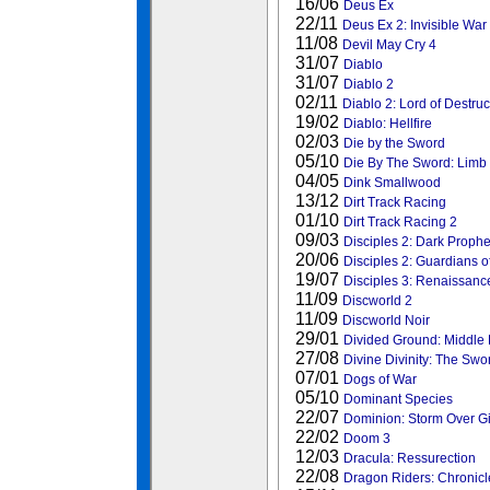
16/06
Deus Ex
22/11
Deus Ex 2: Invisible War
11/08
Devil May Cry 4
31/07
Diablo
31/07
Diablo 2
02/11
Diablo 2: Lord of Destruc
19/02
Diablo: Hellfire
02/03
Die by the Sword
05/10
Die By The Sword: Limb
04/05
Dink Smallwood
13/12
Dirt Track Racing
01/10
Dirt Track Racing 2
09/03
Disciples 2: Dark Proph
20/06
Disciples 2: Guardians of
19/07
Disciples 3: Renaissanc
11/09
Discworld 2
11/09
Discworld Noir
29/01
Divided Ground: Middle 
27/08
Divine Divinity: The Swor
07/01
Dogs of War
05/10
Dominant Species
22/07
Dominion: Storm Over Gi
22/02
Doom 3
12/03
Dracula: Ressurection
22/08
Dragon Riders: Chronicl