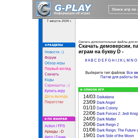
7 августа 2026 г.
Скачать дополнительные файлы для иг
Скачать демоверсии, па
играм на букву D -
Новости ;-)
Форум
#
A
B
C
D
E
F
G
H
I
J
K
L
M
N
O
Обзор игры
Первый взгляд
Выберите тип файлов:
Все в
Скачать
Патчи для работы б
Коды
Скриншоты ;-)
Купить игру
14/03
Даты выхода
Daikatana
23/09
Пиратство
Dark Angel
01/10
Dark Colony
22/06
Dark Forces 2: Jedi Knig
24/05
Dark Matter
20/06
Dark Reign 2
Action / FPS
01/06
Dark Reign: The Future 
Аркады :-D
19/01
Dark Side of the Moon
Авто / Гонки