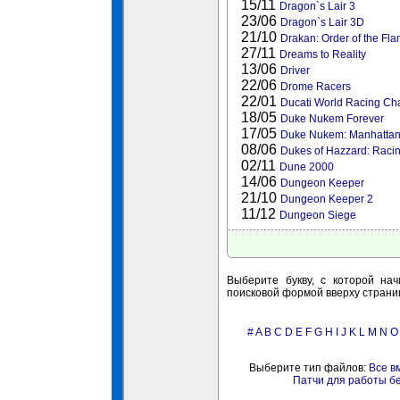
15/11
Dragon`s Lair 3
23/06
Dragon`s Lair 3D
21/10
Drakan: Order of the Fl
27/11
Dreams to Reality
13/06
Driver
22/06
Drome Racers
22/01
Ducati World Racing Ch
18/05
Duke Nukem Forever
17/05
Duke Nukem: Manhattan 
08/06
Dukes of Hazzard: Raci
02/11
Dune 2000
14/06
Dungeon Keeper
21/10
Dungeon Keeper 2
11/12
Dungeon Siege
Выберите букву, с которой нач
поисковой формой вверху страни
#
A
B
C
D
E
F
G
H
I
J
K
L
M
N
O
Выберите тип файлов:
Все в
Патчи для работы б