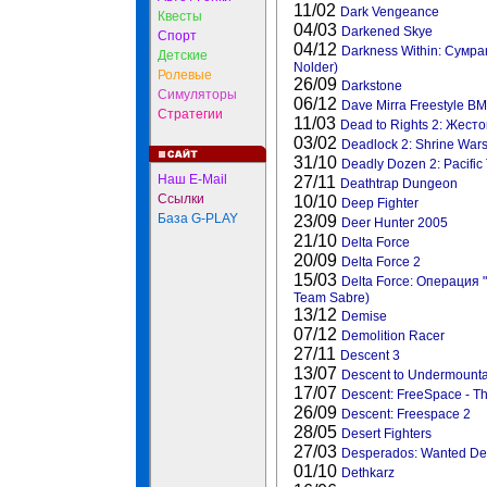
11/02
Dark Vengeance
Квесты
04/03
Darkened Skye
Спорт
04/12
Darkness Within: Сумрак 
Детские
Nolder)
Ролевые
26/09
Darkstone
Симуляторы
06/12
Dave Mirra Freestyle B
Стратегии
11/03
Dead to Rights 2: Жест
03/02
Deadlock 2: Shrine War
31/10
Deadly Dozen 2: Pacific
Наш E-Mail
27/11
Deathtrap Dungeon
Ссылки
10/10
Deep Fighter
База G-PLAY
23/09
Deer Hunter 2005
21/10
Delta Force
20/09
Delta Force 2
15/03
Delta Force: Операция 
Team Sabre)
13/12
Demise
07/12
Demolition Racer
27/11
Descent 3
13/07
Descent to Undermounta
17/07
Descent: FreeSpace - T
26/09
Descent: Freespace 2
28/05
Desert Fighters
27/03
Desperados: Wanted Dea
01/10
Dethkarz