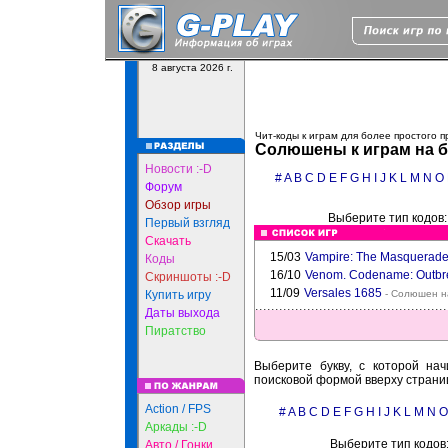
8 августа 2026 г.
Чит-коды к играм для более простого 
Солюшены к играм на б
Новости :-D
#
A
B
C
D
E
F
G
H
I
J
K
L
M
N
O
Форум
Обзор игры
Выберите тип кодов
Первый взгляд
Скачать
15/03
Vampire: The Masquerad
Коды
16/10
Venom. Codename: Outbr
Скриншоты :-D
11/09
Versales 1685
Купить игру
- Солюшен н
Даты выхода
Пиратство
Выберите букву, с которой нач
поисковой формой вверху страни
Action / FPS
#
A
B
C
D
E
F
G
H
I
J
K
L
M
N
O
Аркады :-D
Выберите тип кодов
Авто / Гонки