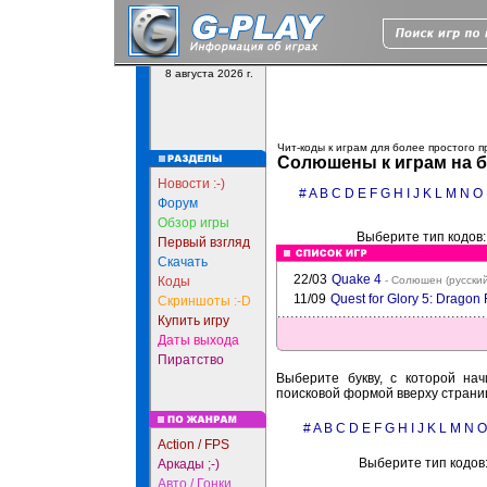
8 августа 2026 г.
Чит-коды к играм для более простого 
Солюшены к играм на б
Новости :-)
#
A
B
C
D
E
F
G
H
I
J
K
L
M
N
O
Форум
Обзор игры
Выберите тип кодов
Первый взгляд
Скачать
22/03
Quake 4
Коды
- Солюшен (русский
11/09
Quest for Glory 5: Dragon 
Скриншоты :-D
Купить игру
Даты выхода
Пиратство
Выберите букву, с которой нач
поисковой формой вверху страни
#
A
B
C
D
E
F
G
H
I
J
K
L
M
N
O
Action / FPS
Выберите тип кодов
Аркады ;-)
Авто / Гонки