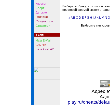
Квесты
Выберите букву, с которой нач
Спорт
поисковой формой вверху страни
Детские
Ролевые
#
A
B
C
D
E
F
G
H
I
J
K
L
M
N
O
Симуляторы
Выберите тип кодов
Стратегии
Наш E-Mail
Ссылки
База G-PLAY
Адрес э
Адре
play.ru/cheats/def