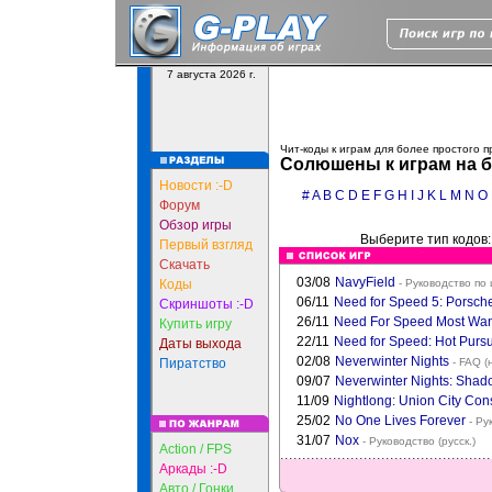
7 августа 2026 г.
Чит-коды к играм для более простого 
Солюшены к играм на б
Новости :-D
#
A
B
C
D
E
F
G
H
I
J
K
L
M
N
O
Форум
Обзор игры
Выберите тип кодов
Первый взгляд
Скачать
03/08
NavyField
Коды
- Руководство по
06/11
Need for Speed 5: Porsch
Скриншоты :-D
26/11
Need For Speed Most Wa
Купить игру
22/11
Need for Speed: Hot Pursu
Даты выхода
02/08
Neverwinter Nights
Пиратство
- FAQ (
09/07
Neverwinter Nights: Shad
11/09
Nightlong: Union City Con
25/02
No One Lives Forever
- Ру
31/07
Nox
- Руководство (русск.)
Action / FPS
Аркады :-D
Авто / Гонки