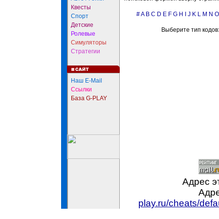
Квесты
#
A
B
C
D
E
F
G
H
I
J
K
L
M
N
O
Спорт
Детские
Выберите тип кодов
Ролевые
Симуляторы
Стратегии
Наш E-Mail
Ссылки
База G-PLAY
Адрес э
Адре
play.ru/cheats/def