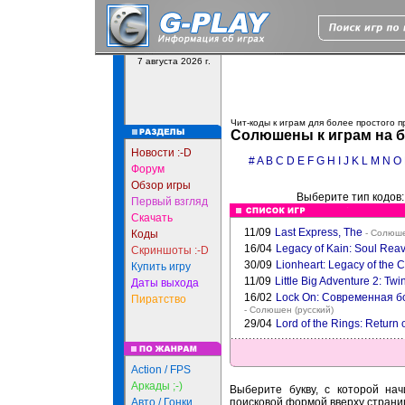
7 августа 2026 г.
Чит-коды к играм для более простого 
Солюшены к играм на б
Новости :-D
#
A
B
C
D
E
F
G
H
I
J
K
L
M
N
O
Форум
Обзор игры
Выберите тип кодов
Первый взгляд
Скачать
11/09
Last Express, The
Коды
- Солюше
16/04
Legacy of Kain: Soul Reav
Скриншоты :-D
30/09
Lionheart: Legacy of the 
Купить игру
11/09
Little Big Adventure 2: Tw
Даты выхода
16/02
Lock On: Современная бо
Пиратство
- Солюшен (русский)
29/04
Lord of the Rings: Return 
Action / FPS
Аркады ;-)
Выберите букву, с которой нач
Авто / Гонки
поисковой формой вверху страни