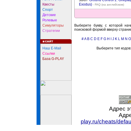
30/07
Ground Control 2: Операц
Квесты
Exodus)
- FAQ (на английском)
Спорт
Детские
Ролевые
Симуляторы
Выберите букву, с которой нач
поисковой формой вверху страни
Стратегии
#
A
B
C
D
E
F
G
H
I
J
K
L
M
N
O
Наш E-Mail
Выберите тип кодов
Ссылки
База G-PLAY
Адрес э
Адре
play.ru/cheats/def