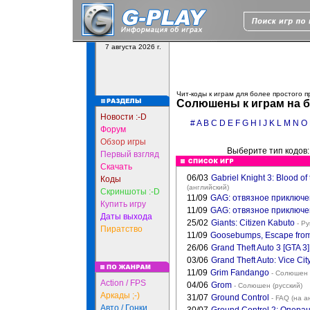
7 августа 2026 г.
Чит-коды к играм для более простого 
Солюшены к играм на б
Новости :-D
#
A
B
C
D
E
F
G
H
I
J
K
L
M
N
O
Форум
Обзор игры
Выберите тип кодов
Первый взгляд
Скачать
06/03
Gabriel Knight 3: Blood o
Коды
(английский)
Скриншоты :-D
11/09
GAG: отвязное приключ
Купить игру
11/09
GAG: отвязное приключе
Даты выхода
25/02
Giants: Citizen Kabuto
- Ру
Пиратство
11/09
Goosebumps, Escape fro
26/06
Grand Theft Auto 3 [GTA 3]
03/06
Grand Theft Auto: Vice Cit
11/09
Grim Fandango
- Солюшен 
Action / FPS
04/06
Grom
- Солюшен (русский)
Аркады ;-)
31/07
Ground Control
- FAQ (на а
Авто / Гонки