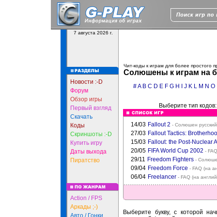
7 августа 2026 г.
Чит-коды к играм для более простого 
Солюшены к играм на б
Новости :-D
#
A
B
C
D
E
F
G
H
I
J
K
L
M
N
O
Форум
Обзор игры
Выберите тип кодов
Первый взгляд
Скачать
14/03
Fallout 2
Коды
- Солюшен русский
27/03
Fallout Tactics: Brotherhoo
Скриншоты :-D
15/03
Fallout: the Post-Nuclear 
Купить игру
20/05
FIFA World Cup 2002
Даты выхода
- FAQ
29/11
Freedom Fighters
Пиратство
- Солюше
09/04
Freedom Force
- FAQ (на а
06/04
Freelancer
- FAQ (на англий
Action / FPS
Аркады ;-)
Выберите букву, с которой нач
Авто / Гонки