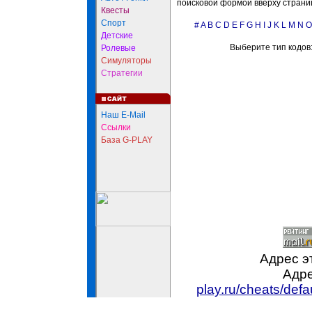
поисковой формой вверху страни
Квесты
Спорт
#
A
B
C
D
E
F
G
H
I
J
K
L
M
N
O
Детские
Выберите тип кодов
Ролевые
Симуляторы
Стратегии
Наш E-Mail
Ссылки
База G-PLAY
Адрес э
Адре
play.ru/cheats/def