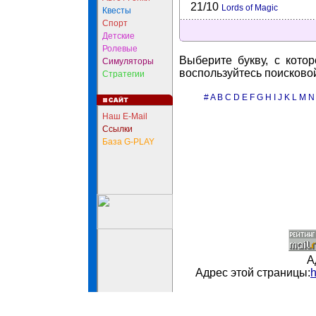
21/10
Lords of Magic
Квесты
Спорт
Детские
Ролевые
Выберите букву, с кото
Симуляторы
воспользуйтесь поисково
Стратегии
#
A
B
C
D
E
F
G
H
I
J
K
L
M
N
Наш E-Mail
Ссылки
База G-PLAY
А
Адрес этой страницы:
h