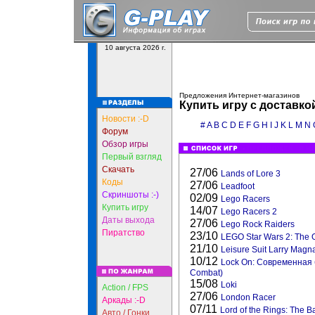
10 августа 2026 г.
Предложения Интернет-магазинов
Купить игру с доставко
Новости :-D
#
A
B
C
D
E
F
G
H
I
J
K
L
M
N
Форум
Обзор игры
Первый взгляд
Скачать
27/06
Lands of Lore 3
Коды
27/06
Leadfoot
Скриншоты :-)
02/09
Lego Racers
Купить игру
14/07
Lego Racers 2
Даты выхода
27/06
Lego Rock Raiders
Пиратство
23/10
LEGO Star Wars 2: The Or
21/10
Leisure Suit Larry Mag
10/12
Lock On: Современная 
Combat)
15/08
Loki
Action / FPS
27/06
London Racer
Аркады :-D
07/11
Lord of the Rings: The Ba
Авто / Гонки