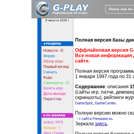
8 августа 2026 г.
Полная версия базы да
Оффлайновая версия G-
Новости :-D
Все новая информация 
Форум
сайте.
Обзор игры
Первый взгляд
Полная версия программы
Скачать
1 января 1997 года по 31 
Коды
Скриншоты :-D
Содержание
: описания
1
Купить игру
(сайты игр, патчи, демов
Даты выхода
скриншоты), рейтинги жу
Пиратство
,
.
GameSpot
GameCenter
Полную версию можно скач
-
.
с сайта Freeware.ru
Action / FPS
Зеркала
здесь
.
Аркады ;-)
Авто / Гонки
Полная версия
базового 